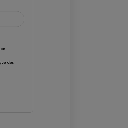
èce
que des