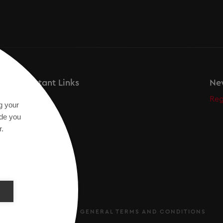
Important Links
New
Academy
Reg
g your
Saurer
ide you
r.
TERMS OF USE
GENERAL TERMS AND CONDITIONS