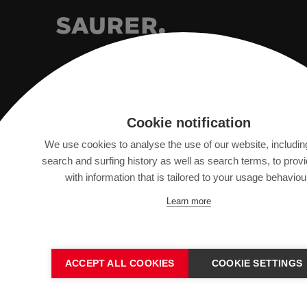
Saurer Intelligent Technology AG
Cookie notification
Textilstrasse 9
We use cookies to analyse the use of our website, includin
9320 Arbon, Switzerland
search and surfing history as well as search terms, to prov
with information that is tailored to your usage behaviou
info@saurer.com
Learn more
ACCEPT ALL COOKIES
COOKIE SETTINGS
IMPRINT
DATA PROTECTION DECLARATION