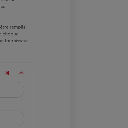
des
tre remplis !
de chaque
un fournisseur