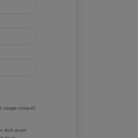
(à usage unique)
r doit avoir
e ou si