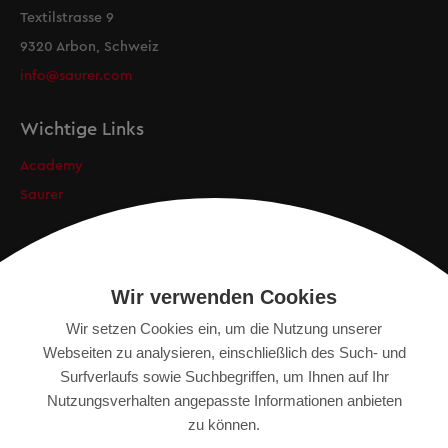
Textilstrasse 9
9320 Arbon, Schweiz
info@saurer.com
Wichtige Links
Academy
Saurer
Newsletter
Anmeldung
Wir verwenden Cookies
Wir setzen Cookies ein, um die Nutzung unserer
Webseiten zu analysieren, einschließlich des Such- und
Surfverlaufs sowie Suchbegriffen, um Ihnen auf Ihr
IMPRESSUM
Nutzungsverhalten angepasste Informationen anbieten
DATENSCHUTZERKLÄRUNG
zu können.