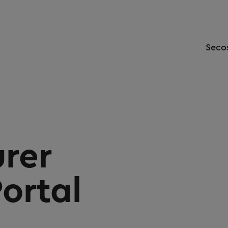
Seco
urer
ortal