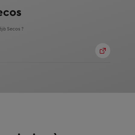
ecos
éjà Secos ?