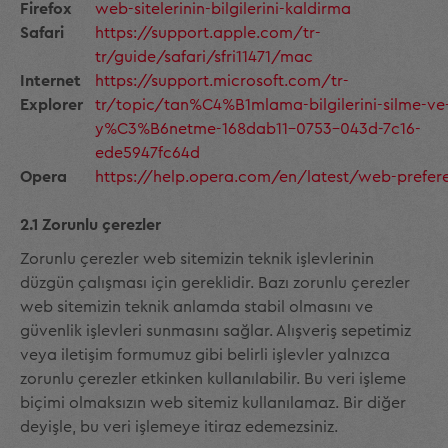
Firefox
web-sitelerinin-bilgilerini-kaldirma
Safari
https://support.apple.com/tr-
tr/guide/safari/sfri11471/mac
Internet
https://support.microsoft.com/tr-
Explorer
tr/topic/tan%C4%B1mlama-bilgilerini-silme-ve
y%C3%B6netme-168dab11-0753-043d-7c16-
ede5947fc64d
Opera
https://help.opera.com/en/latest/web-prefer
2.1 Zorunlu çerezler
Zorunlu çerezler web sitemizin teknik işlevlerinin
düzgün çalışması için gereklidir. Bazı zorunlu çerezler
web sitemizin teknik anlamda stabil olmasını ve
güvenlik işlevleri sunmasını sağlar. Alışveriş sepetimiz
veya iletişim formumuz gibi belirli işlevler yalnızca
zorunlu çerezler etkinken kullanılabilir. Bu veri işleme
biçimi olmaksızın web sitemiz kullanılamaz. Bir diğer
deyişle, bu veri işlemeye itiraz edemezsiniz.