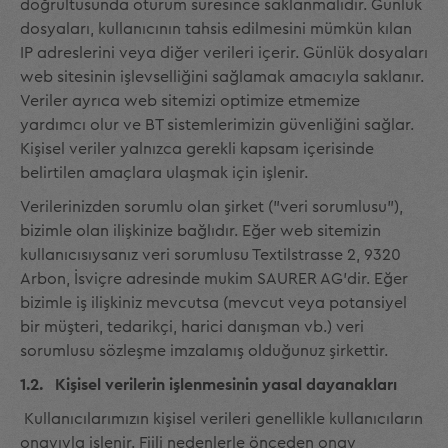
doğrultusunda oturum süresince saklanmalıdır. Günlük
dosyaları, kullanıcının tahsis edilmesini mümkün kılan
IP adreslerini veya diğer verileri içerir. Günlük dosyaları
web sitesinin işlevselliğini sağlamak amacıyla saklanır.
Veriler ayrıca web sitemizi optimize etmemize
yardımcı olur ve BT sistemlerimizin güvenliğini sağlar.
Kişisel veriler yalnızca gerekli kapsam içerisinde
belirtilen amaçlara ulaşmak için işlenir.
Verilerinizden sorumlu olan şirket ("veri sorumlusu"),
bizimle olan ilişkinize bağlıdır. Eğer web sitemizin
kullanıcısıysanız veri sorumlusu Textilstrasse 2, 9320
Arbon, İsviçre adresinde mukim SAURER AG'dir. Eğer
bizimle iş ilişkiniz mevcutsa (mevcut veya potansiyel
bir müşteri, tedarikçi, harici danışman vb.) veri
sorumlusu sözleşme imzalamış olduğunuz şirkettir.
1.2. Kişisel verilerin işlenmesinin yasal dayanakları
Kullanıcılarımızın kişisel verileri genellikle kullanıcıların
onayıyla işlenir. Fiili nedenlerle önceden onay