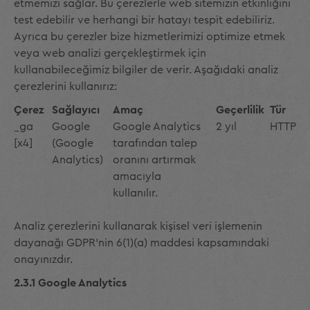
etmemizi sağlar. Bu çerezlerle web sitemizin etkinliğini
test edebilir ve herhangi bir hatayı tespit edebiliriz.
Ayrıca bu çerezler bize hizmetlerimizi optimize etmek
veya web analizi gerçekleştirmek için
kullanabileceğimiz bilgiler de verir. Aşağıdaki analiz
çerezlerini kullanırız:
Çerez
Sağlayıcı
Amaç
Geçerlilik
Tür
_ga
Google
Google Analytics
2 yıl
HTTP
[x4]
(Google
tarafından talep
Analytics)
oranını artırmak
amacıyla
kullanılır.
Analiz çerezlerini kullanarak kişisel veri işlemenin
dayanağı GDPR'nin 6(1)(a) maddesi kapsamındaki
onayınızdır.
2.3.1 Google Analytics