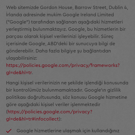
Web sitemizde Gordon House, Barrow Street, Dublin 4,
İrlanda adresinde mukim Google Ireland Limited
("Google") tarafından sağlanan aşağıdaki hizmetleri
yerleştirmiş bulunmaktayız. Google, bu hizmetlerin bir
parçası olarak kişisel verilerinizi işleyebilir. Süreç
içerisinde Google, ABD'deki bir sunucuya bilgi de
gönderebilir. Daha fazla bilgiye şu bağlantıdan
ulaşabilirsiniz:
https://policies.google.com/privacy/frameworks?
gl=de&hl=tr
.
Hangi kişisel verilerinizin ne şekilde işlendiği konusunda
bir kontrolümüz bulunmamaktadır. Google'ın gizlilik
politikası doğrultusunda, söz konusu Google hizmetine
göre aşağıdaki kişisel veriler işlenmektedir
(
https://policies.google.com/privacy?
gl=de&hl=tr#infocollect
):
Google hizmetlerine ulaşmak için kullandığınız