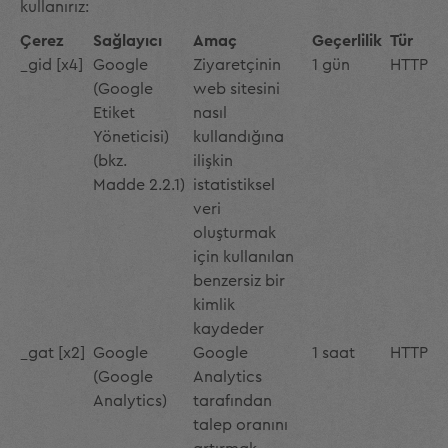
kullanırız:
Çerez
Sağlayıcı
Amaç
Geçerlilik
Tür
_gid [x4]
Google
Ziyaretçinin
1 gün
HTTP
(Google
web sitesini
Etiket
nasıl
Yöneticisi)
kullandığına
(bkz.
ilişkin
Madde 2.2.1)
istatistiksel
veri
oluşturmak
için kullanılan
benzersiz bir
kimlik
kaydeder
_gat [x2]
Google
Google
1 saat
HTTP
(Google
Analytics
Analytics)
tarafından
talep oranını