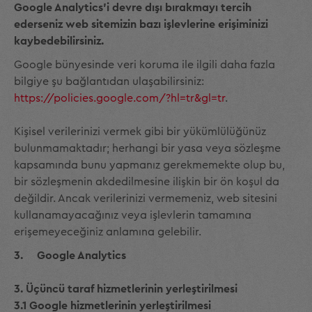
Google Analytics'i devre dışı bırakmayı tercih
ederseniz web sitemizin bazı işlevlerine erişiminizi
kaybedebilirsiniz.
Google bünyesinde veri koruma ile ilgili daha fazla
bilgiye şu bağlantıdan ulaşabilirsiniz:
https://policies.google.com/?hl=tr&gl=tr
.
Kişisel verilerinizi vermek gibi bir yükümlülüğünüz
bulunmamaktadır; herhangi bir yasa veya sözleşme
kapsamında bunu yapmanız gerekmemekte olup bu,
bir sözleşmenin akdedilmesine ilişkin bir ön koşul da
değildir. Ancak verilerinizi vermemeniz, web sitesini
kullanamayacağınız veya işlevlerin tamamına
erişemeyeceğiniz anlamına gelebilir.
3. Google Analytics
3. Üçüncü taraf hizmetlerinin yerleştirilmesi
3.1 Google hizmetlerinin yerleştirilmesi