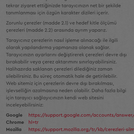
tekrar ziyaret ettiğinizde tarayıcınızın net bir şekilde
tanımlanması için özgün karakter dizileri içerir.
Zorunlu çerezler (madde 2.1) ve hedef kitle ölçümü
çerezleri (madde 2.2) arasında ayrım yaparız.
Tarayıcınız çerezlerin nasıl işleme alınacağı ile ilgili
olarak yapılandırma yapmanıza olanak sağlar.
Tarayıcınızın ayarlarını değiştirerek çerezleri devre dışı
bırakabilir veya çerez aktarımını sınırlayabilirsiniz.
Halihazırda saklanan çerezleri dilediğiniz zaman
silebilirsiniz. Bu süreç otomatik hale de getirilebilir.
Web sitemiz için çerezlerin devre dışı bırakılması,
işlevselliğin azalmasına neden olabilir. Daha fazla bilgi
için tarayıcı sağlayıcınızın kendi web sitesini
inceleyebilirsiniz:
Google
https://support.google.com/accounts/answer/
Chrome
hl=tr
Mozilla
https://support.mozilla.org/tr/kb/cerezleri-sil