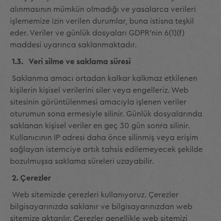
alınmasının mümkün olmadığı ve yasalarca verileri
işlememize izin verilen durumlar, buna istisna teşkil
eder. Veriler ve günlük dosyaları GDPR'nin 6(1)(f)
maddesi uyarınca saklanmaktadır.
1.3. Veri silme ve saklama süresi
Saklanma amacı ortadan kalkar kalkmaz etkilenen
kişilerin kişisel verilerini siler veya engelleriz. Web
sitesinin görüntülenmesi amacıyla işlenen veriler
oturumun sona ermesiyle silinir. Günlük dosyalarında
saklanan kişisel veriler en geç 30 gün sonra silinir.
Kullanıcının IP adresi daha önce silinmiş veya erişim
sağlayan istemciye artık tahsis edilemeyecek şekilde
bozulmuşsa saklama süreleri uzayabilir.
2. Çerezler
Web sitemizde çerezleri kullanıyoruz. Çerezler
bilgisayarınızda saklanır ve bilgisayarınızdan web
sitemize aktarılır. Çerezler genellikle web sitemizi