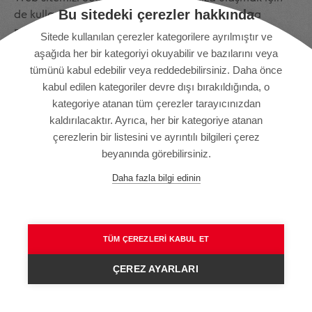
Bu sitedeki çerezler hakkında
de kullanabilirsiniz. Kayıt formunu doldurmanıza
müteakip orijinal içeriklerimize ulaşmak için Secos'u
Sitede kullanılan çerezler kategorilere ayrılmıştır ve
kullanabilirsiniz. Kişisel verilerin işlenmesinin yasal
aşağıda her bir kategoriyi okuyabilir ve bazılarını veya
dayanağı GDPR'nin 6(1)(a) maddesidir.
tümünü kabul edebilir veya reddedebilirsiniz. Daha önce
kabul edilen kategoriler devre dışı bırakıldığında, o
8. Belgelerin ve yazılımların indirilmesi
kategoriye atanan tüm çerezler tarayıcınızdan
Şirketimize, ürün yelpazemize ve yazılımlara ilişkin
kaldırılacaktır. Ayrıca, her bir kategoriye atanan
bilgileri, kişisel verilerinizin isteğe bağlı olarak
çerezlerin bir listesini ve ayrıntılı bilgileri çerez
sağlanmasına dayanarak sunarız. Kaydınızı
beyanında görebilirsiniz.
göndermeniz sonrasında göndermiş olduğunuz verileri
Daha fazla bilgi edinin
(e-posta adresi ve diğer isteğe bağlı bilgiler) işler ve
kendi reklam verme amaçlarımız doğrultusunda
kullanırız.
Kayıt işlemi, indirilebilir dosyalarımızın
kullanımının bir parçasıdır.
TÜM ÇEREZLERI KABUL ET
Kötüye kullanımı engellemek amacıyla kaydınızı
göndermeniz sonrasında onayınızı istemek için size bir
ÇEREZ AYARLARI
e-posta göndeririz (çift onay prosedürü). Kayıt
sürecinin yasalar doğrultusunda izlenebilir olmasını