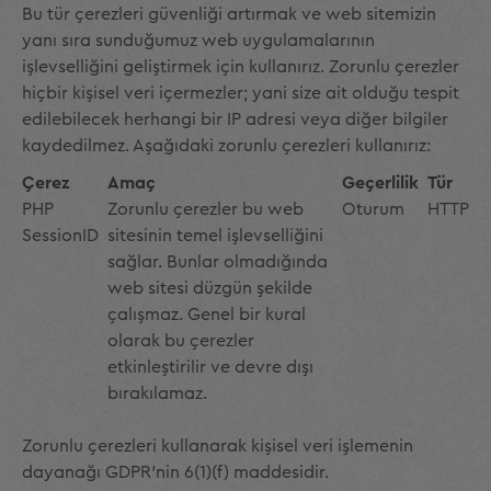
Bu tür çerezleri güvenliği artırmak ve web sitemizin
yanı sıra sunduğumuz web uygulamalarının
işlevselliğini geliştirmek için kullanırız. Zorunlu çerezler
hiçbir kişisel veri içermezler; yani size ait olduğu tespit
edilebilecek herhangi bir IP adresi veya diğer bilgiler
kaydedilmez. Aşağıdaki zorunlu çerezleri kullanırız:
Çerez
Amaç
Geçerlilik
Tür
PHP
Zorunlu çerezler bu web
Oturum
HTTP
SessionID
sitesinin temel işlevselliğini
sağlar. Bunlar olmadığında
web sitesi düzgün şekilde
çalışmaz. Genel bir kural
olarak bu çerezler
etkinleştirilir ve devre dışı
bırakılamaz.
Zorunlu çerezleri kullanarak kişisel veri işlemenin
dayanağı GDPR'nin 6(1)(f) maddesidir.