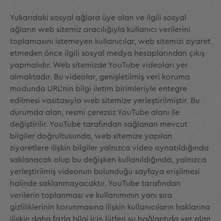
Yukarıdaki sosyal ağlara üye olan ve ilgili sosyal
ağların web sitemiz aracılığıyla kullanıcı verilerini
toplamasını istemeyen kullanıcılar, web sitemizi ziyaret
etmeden önce ilgili sosyal medya hesaplarından çıkış
yapmalıdır. Web sitemizde YouTube videoları yer
almaktadır. Bu videolar, genişletilmiş veri koruma
modunda URL'nin bilgi iletim birimleriyle entegre
edilmesi vasıtasıyla web sitemize yerleştirilmiştir. Bu
durumda alan, resmi çerezsiz YouTube alanı ile
değiştirilir. YouTube tarafından sağlanan mevcut
bilgiler doğrultusunda, web sitemize yapılan
ziyaretlere ilişkin bilgiler yalnızca video oynatıldığında
saklanacak olup bu değişken kullanıldığında, yalnızca
yerleştirilmiş videonun bulunduğu sayfaya erişilmesi
halinde saklanmayacaktır. YouTube tarafından
verilerin toplanması ve kullanımının yanı sıra
gizliliklerinin korunmasına ilişkin kullanıcıların haklarına
ilişkin daha fazla bilgi için lütfen şu bağlantıda yer alan