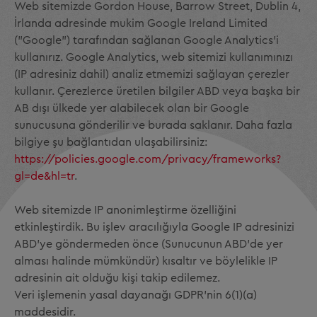
Web sitemizde Gordon House, Barrow Street, Dublin 4,
İrlanda adresinde mukim Google Ireland Limited
("Google") tarafından sağlanan Google Analytics'i
kullanırız. Google Analytics, web sitemizi kullanımınızı
(IP adresiniz dahil) analiz etmemizi sağlayan çerezler
kullanır. Çerezlerce üretilen bilgiler ABD veya başka bir
AB dışı ülkede yer alabilecek olan bir Google
sunucusuna gönderilir ve burada saklanır. Daha fazla
bilgiye şu bağlantıdan ulaşabilirsiniz:
https://policies.google.com/privacy/frameworks?
gl=de&hl=tr
.
Web sitemizde IP anonimleştirme özelliğini
etkinleştirdik. Bu işlev aracılığıyla Google IP adresinizi
ABD'ye göndermeden önce (Sunucunun ABD'de yer
alması halinde mümkündür) kısaltır ve böylelikle IP
adresinin ait olduğu kişi takip edilemez.
Veri işlemenin yasal dayanağı GDPR'nin 6(1)(a)
maddesidir.