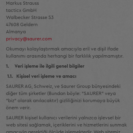
Markus Strauss
tacticx GmbH
Walbecker Strasse 53
47608 Geldern
Almanya
privacy@saurer.com
Okumayı kolaylaştırmak amacıyla eril ve dişil ifade
kullanımı arasında herhangi bir farklılık yapılmamıştır.
1. Veri işleme ile ilgili genel bilgiler
1.1. Kişisel veri işleme ve amacı
SAURER AG, Schweiz, ve Saurer Group bünyesindeki
diğer tüm şirketler (Bundan böyle: "SAURER" veya
"biz" olarak anılacaktır) gizliliğinizi korumaya büyük
önem verir.
SAURER kişisel kullanıcı verilerini yalnızca işlevsel bir
web sitesi sağlamak, içeriklerini ve hizmetlerini sunmak
amacıyla gerektiği ölçüde işlemektedir. Web sitemiz