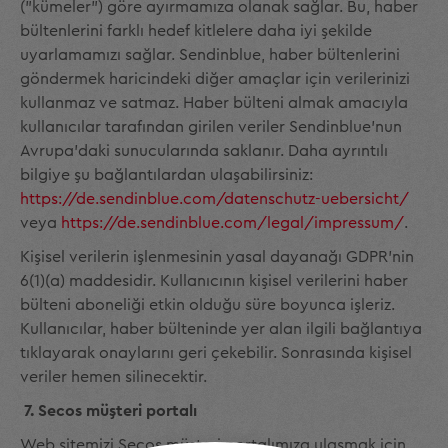
("kümeler") göre ayırmamıza olanak sağlar. Bu, haber
bültenlerini farklı hedef kitlelere daha iyi şekilde
uyarlamamızı sağlar. Sendinblue, haber bültenlerini
göndermek haricindeki diğer amaçlar için verilerinizi
kullanmaz ve satmaz. Haber bülteni almak amacıyla
kullanıcılar tarafından girilen veriler Sendinblue'nun
Avrupa'daki sunucularında saklanır. Daha ayrıntılı
bilgiye şu bağlantılardan ulaşabilirsiniz:
https://de.sendinblue.com/datenschutz-uebersicht/
veya
https://de.sendinblue.com/legal/impressum/
.
Kişisel verilerin işlenmesinin yasal dayanağı GDPR'nin
6(1)(a) maddesidir. Kullanıcının kişisel verilerini haber
bülteni aboneliği etkin olduğu süre boyunca işleriz.
Kullanıcılar, haber bülteninde yer alan ilgili bağlantıya
tıklayarak onaylarını geri çekebilir. Sonrasında kişisel
veriler hemen silinecektir.
7. Secos müşteri portalı
Web sitemizi Secos müşteri portalımıza ulaşmak için